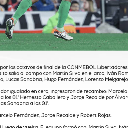
 por los octavos de final de la CONMEBOL Libertadores.
tito salió al campo con Martín Silva en el arco, Iván Ra
o, Lucas Sanabria, Hugo Fernández, Lorenzo Melgare
ador igualado en cero, ingresaron de recambio: Marcelo
o a los 81' Hernesto Caballero y Jorge Recalde por Ál
s Sanabria a los 91'.
celo Fernández, Jorge Recalde y Robert Rojas.
uego de vuelta. El equipo formó con: Martín Silva, Ivá