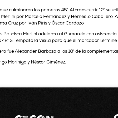
ue culminaron los primeros 45'. Al transcurrir 12' se ut
Merlini por Marcelo Fernández y Hernesto Caballero. A l
ta Cruz por Iván Piris y Óscar Cardozo
es Bautista Merlini adelanta al Gumarelo con asistencia
os 42' ST empató la visita para que el marcador termine 
ero fue Alexander Barboza a los 18' de la complementar
igo Morínigo y Néstor Giménez.